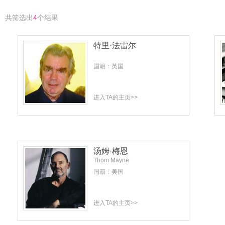
共筛选出
4
个结果
特里·法雷尔
国籍：英国
进入TA的主页>>
汤姆·梅恩
Thom Mayne
国籍：美国
进入TA的主页>>