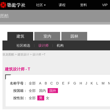
社区
课程
资料
VIP
图酷
建筑
室内
园林
社区精选
设计师
机构
|
|
筑龙图酷
>
建筑设计
>
设计师
>T
建筑设计师 - T
名称字母：
全部
A
B
C
D
E
F
G
H
J
K
L
M
按国籍：
全部
国内
国外
按性别：
全部
男
女