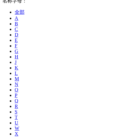
名称字母：
全部
A
B
C
D
E
F
G
H
J
K
L
M
N
O
P
Q
R
S
T
U
W
X