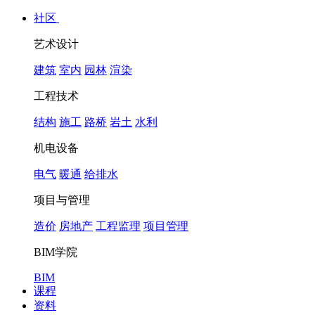
社区
艺术设计
建筑
室内
园林
渲染
工程技术
结构
施工
路桥
岩土
水利
机电设备
电气
暖通
给排水
项目与管理
造价
房地产
工程监理
项目管理
BIM学院
BIM
课程
资料