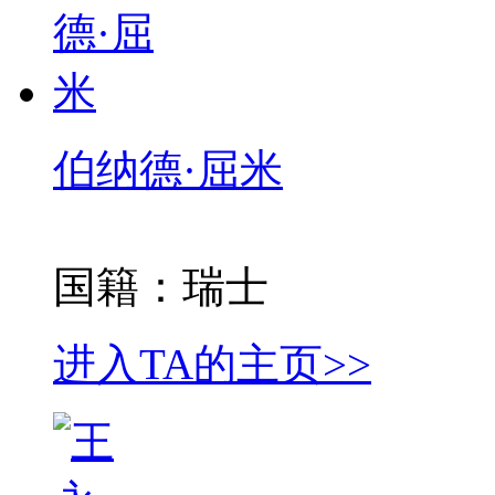
伯纳德·屈米
国籍：瑞士
进入TA的主页>>