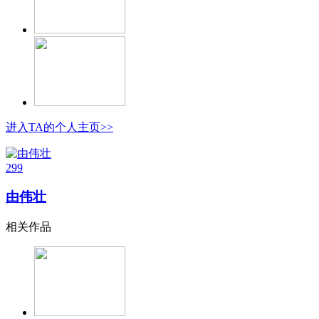
进入TA的个人主页>>
299
由伟壮
相关作品