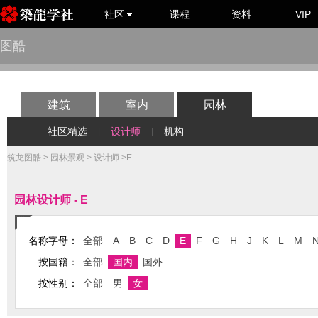
社区
课程
资料
VIP
图酷
建筑
室内
园林
社区精选
设计师
机构
|
|
筑龙图酷
>
园林景观
>
设计师
>E
园林设计师 - E
名称字母：
全部
A
B
C
D
E
F
G
H
J
K
L
M
按国籍：
全部
国内
国外
按性别：
全部
男
女