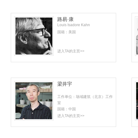
路易·康
Louis Isadore Kahn
国籍：美国
进入TA的主页>>
梁井宇
工作单位：场域建筑（北京）工作
室
国籍：中国
进入TA的主页>>