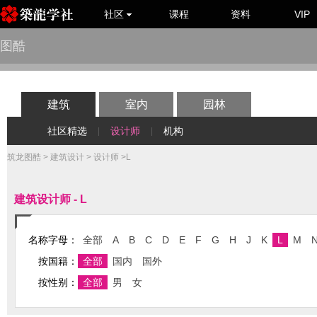
社区
课程
资料
VIP
图酷
建筑
室内
园林
社区精选
设计师
机构
|
|
筑龙图酷
>
建筑设计
>
设计师
>L
建筑设计师 - L
名称字母：
全部
A
B
C
D
E
F
G
H
J
K
L
M
按国籍：
全部
国内
国外
按性别：
全部
男
女