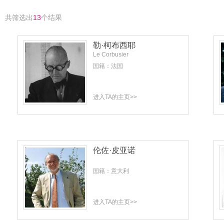
共筛选出
13
个结果
勒·柯布西耶
Le Corbusier
国籍：法国
进入TA的主页>>
伦佐·皮亚诺
国籍：意大利
进入TA的主页>>