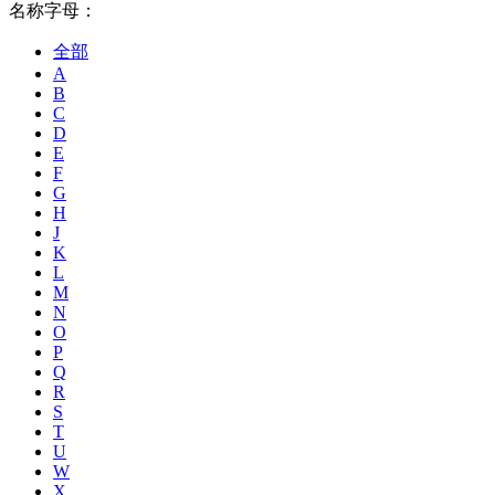
名称字母：
全部
A
B
C
D
E
F
G
H
J
K
L
M
N
O
P
Q
R
S
T
U
W
X