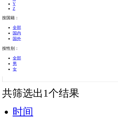
Y
Z
按国籍：
全部
国内
国外
按性别：
全部
男
女
共筛选出
1
个结果
时间