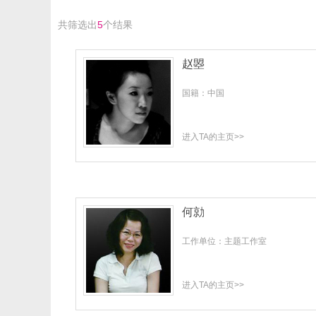
共筛选出
5
个结果
赵曌
国籍：中国
进入TA的主页>>
何勍
工作单位：主题工作室
进入TA的主页>>