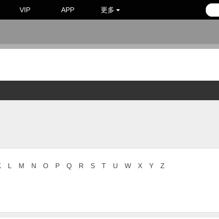
VIP
APP
更多
K
L
M
N
O
P
Q
R
S
T
U
W
X
Y
Z