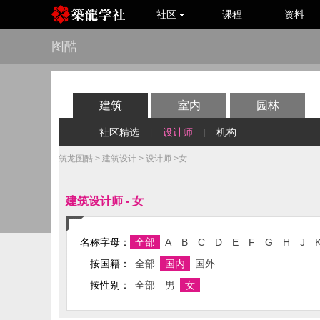
社区
课程
资料
图酷
建筑
室内
园林
社区精选
设计师
机构
|
|
筑龙图酷
>
建筑设计
>
设计师
>女
建筑设计师 - 女
名称字母：
全部
A
B
C
D
E
F
G
H
J
按国籍：
全部
国内
国外
按性别：
全部
男
女