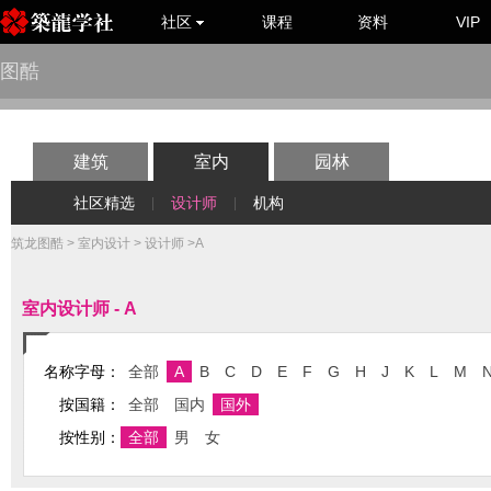
社区
课程
资料
VIP
图酷
建筑
室内
园林
社区精选
设计师
机构
|
|
筑龙图酷
>
室内设计
>
设计师
>A
室内设计师 - A
名称字母：
全部
A
B
C
D
E
F
G
H
J
K
L
M
按国籍：
全部
国内
国外
按性别：
全部
男
女