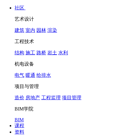
社区
艺术设计
建筑
室内
园林
渲染
工程技术
结构
施工
路桥
岩土
水利
机电设备
电气
暖通
给排水
项目与管理
造价
房地产
工程监理
项目管理
BIM学院
BIM
课程
资料