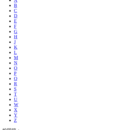
A
B
C
D
E
F
G
H
J
K
L
M
N
O
P
Q
R
S
T
U
W
X
Y
Z