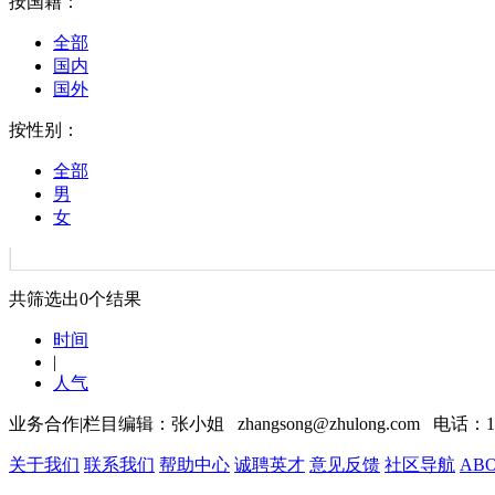
按国籍：
全部
国内
国外
按性别：
全部
男
女
共筛选出
0
个结果
时间
|
人气
业务合作|栏目编辑：张小姐 zhangsong@zhulong.com 电话：13
关于我们
联系我们
帮助中心
诚聘英才
意见反馈
社区导航
ABO