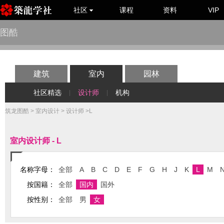
社区
课程
资料
VIP
图酷
建筑
室内
园林
社区精选
设计师
机构
|
|
筑龙图酷
>
室内设计
>
设计师
>L
室内设计师 - L
名称字母：
全部
A
B
C
D
E
F
G
H
J
K
L
M
按国籍：
全部
国内
国外
按性别：
全部
男
女