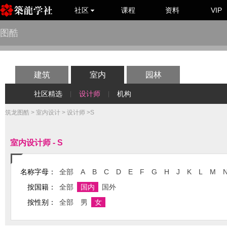
社区
课程
资料
VIP
图酷
建筑
室内
园林
社区精选
设计师
机构
|
|
筑龙图酷
>
室内设计
>
设计师
>S
室内设计师 - S
名称字母：
全部
A
B
C
D
E
F
G
H
J
K
L
M
按国籍：
全部
国内
国外
按性别：
全部
男
女