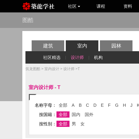
社区
课程
资料
图酷
建筑
室内
园林
社区精选
设计师
机构
|
|
筑龙图酷
>
室内设计
>
设计师
>T
室内设计师 - T
名称字母：
全部
A
B
C
D
E
F
G
H
J
按国籍：
全部
国内
国外
按性别：
全部
男
女