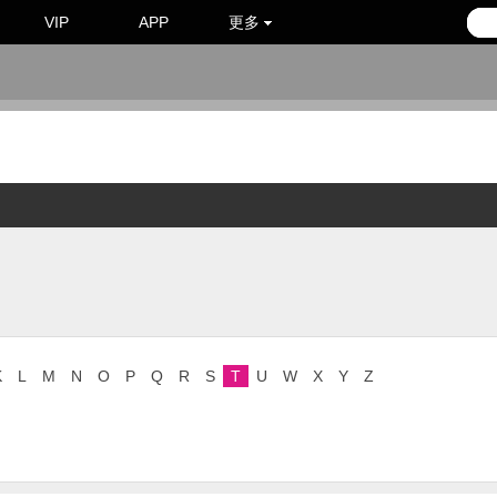
VIP
APP
更多
K
L
M
N
O
P
Q
R
S
T
U
W
X
Y
Z