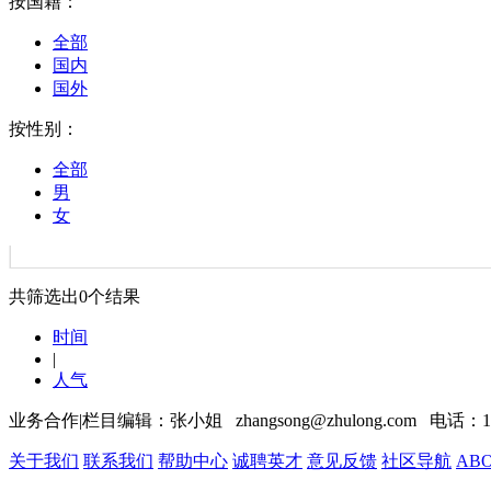
按国籍：
全部
国内
国外
按性别：
全部
男
女
共筛选出
0
个结果
时间
|
人气
业务合作|栏目编辑：张小姐 zhangsong@zhulong.com 电话：13
关于我们
联系我们
帮助中心
诚聘英才
意见反馈
社区导航
ABO