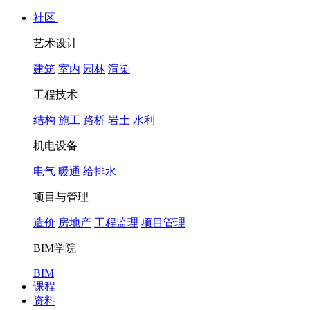
社区
艺术设计
建筑
室内
园林
渲染
工程技术
结构
施工
路桥
岩土
水利
机电设备
电气
暖通
给排水
项目与管理
造价
房地产
工程监理
项目管理
BIM学院
BIM
课程
资料