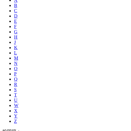
A
B
C
D
E
F
G
H
J
K
L
M
N
O
P
Q
R
S
T
U
W
X
Y
Z