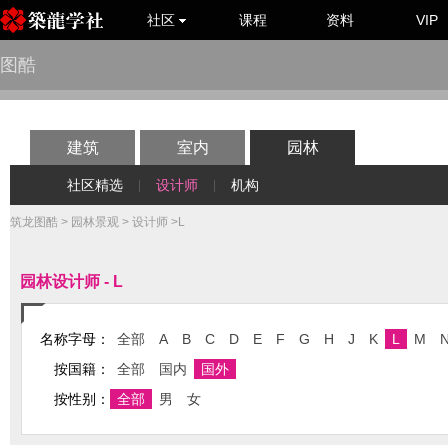
社区
课程
资料
VIP
图酷
建筑
室内
园林
社区精选
设计师
机构
|
|
筑龙图酷
>
园林景观
>
设计师
>L
园林设计师 - L
名称字母：
全部
A
B
C
D
E
F
G
H
J
K
L
M
按国籍：
全部
国内
国外
按性别：
全部
男
女