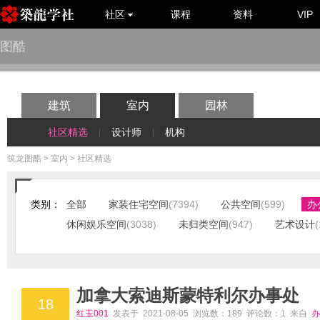
社区
课程
资料
VIP
图酷
建筑
室内
园林
社区精选
设计师
机构
|
|
筑龙图酷
>
室内
> 社区精选
类别：
全部
家装住宅空间
(7394)
公共空间
(599)
办
休闲娱乐空间
(3038)
未归类空间
(947)
艺术设计
(
加拿大索迪斯蒙特利尔办事处
18
红玉001
发表于 2021-08-05 浏览数：189 评论数：1 来自
办