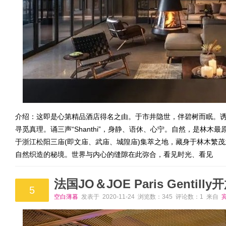
介绍：这即是心第精品酒店得名之由。于市井隐世，伴碧树而眠。
寻觅真理。诵三声“Shanthi”，身静、语休、心宁。自然，是林
于浙江松阳三庙(即文庙、武庙、城隍庙)集萃之地，藏身于林木繁
自然织造的秘境。世界与内心的缝隙在此弥合，看见时光、看见
法国JO＆JOE Paris Gentill
5
空白薄暮
发表于 2020-11-24 浏览数：345 评论数：1 来自