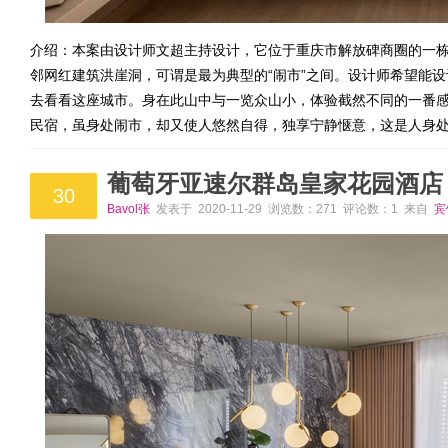
介绍：本案由设计师文超主持设计，它位于重庆市解放碑商圈的一
邻网红建筑洪崖洞，可谓是最为典型的“闹市”之间。设计师希望能
去看看这座城市。身在此山中与一览众山小，体验截然不同的一番
民宿，虽身处闹市，却又使人悠然自得，独享宁静惬意，这是人身
葡萄牙亚速尔群岛皇家花园酒店
30
Bavol张
发表于 2020-11-29 浏览数：271 评论数：1 来自
宾