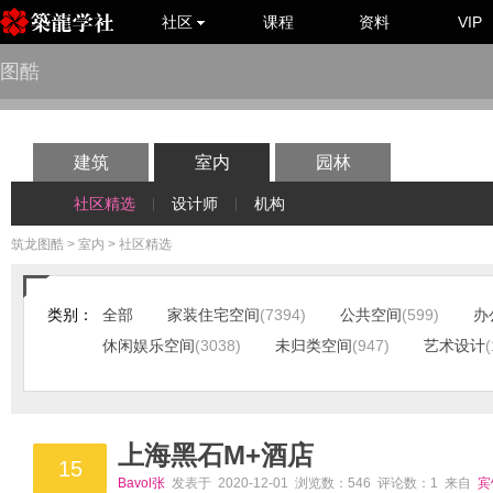
社区
课程
资料
VIP
图酷
建筑
室内
园林
社区精选
设计师
机构
|
|
筑龙图酷
>
室内
> 社区精选
类别：
全部
家装住宅空间
(7394)
公共空间
(599)
办
休闲娱乐空间
(3038)
未归类空间
(947)
艺术设计
(
上海黑石M+酒店
15
Bavol张
发表于 2020-12-01 浏览数：546 评论数：1 来自
宾