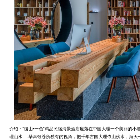
介绍：“缦山•一色”精品民宿海景酒店座落在中国大理一个美丽的
理山水—-翠洱银苍所独有的视角，把千年古国大理依山傍水，海天