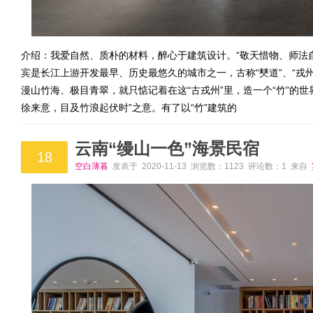
介绍：我爱自然、质朴的材料，醉心于建筑设计。“敬天惜物、师法自
宾是长江上游开发最早、历史最悠久的城市之一，古称“僰道”、“戎州
漫山竹海、极目青翠，就只惦记着在这“古戎州”里，造一个“竹”的
徐来意，目及竹浪起伏时”之意。有了以“竹”建筑的
云南“缦山一色”海景民宿
18
空白薄暮
发表于 2020-11-13 浏览数：1123 评论数：1 来自