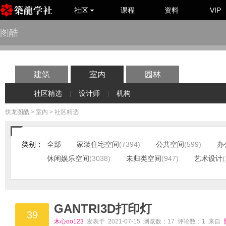
社区
课程
资料
VIP
图酷
建筑
室内
园林
社区精选
设计师
机构
|
|
筑龙图酷
>
室内
> 社区精选
类别：
全部
家装住宅空间
(7394)
公共空间
(599)
办
休闲娱乐空间
(3038)
未归类空间
(947)
艺术设计
(
GANTRI3D打印灯
39
木心oo123
发表于 2021-07-15 浏览数：17 评论数：1 来自