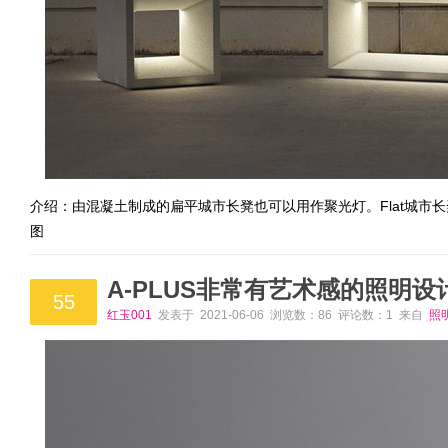
介绍：由混凝土制成的扁平城市长凳也可以用作聚光灯。Flat城市长凳
图
A-PLUS非常有艺术感的照明设
55
红玉001
发表于 2021-06-06 浏览数：86 评论数：1 来自
照