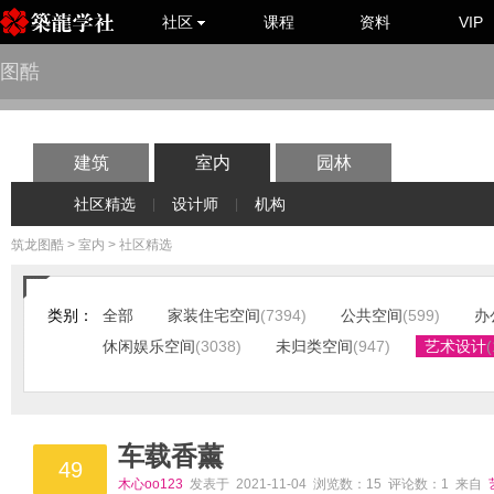
社区
课程
资料
VIP
图酷
建筑
室内
园林
社区精选
设计师
机构
|
|
筑龙图酷
>
室内
> 社区精选
类别：
全部
家装住宅空间
(7394)
公共空间
(599)
办
休闲娱乐空间
(3038)
未归类空间
(947)
艺术设计
(
车载香薰
49
木心oo123
发表于 2021-11-04 浏览数：15 评论数：1 来自