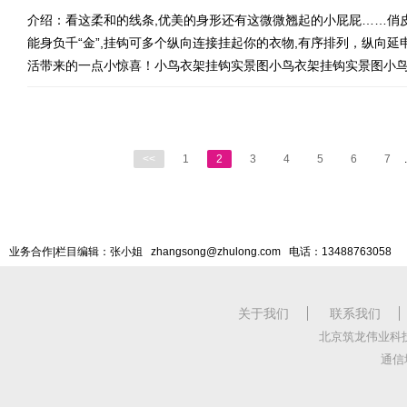
介绍：看这柔和的线条,优美的身形还有这微微翘起的小屁屁……俏
能身负千“金”,挂钩可多个纵向连接挂起你的衣物,有序排列，纵向
活带来的一点小惊喜！小鸟衣架挂钩实景图小鸟衣架挂钩实景图小
<<
1
2
3
4
5
6
7
.
业务合作|栏目编辑：张小姐 zhangsong@zhulong.com 电话：13488763058
关于我们
联系我们
北京筑龙伟业科
通信