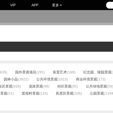
VIP
APP
更多
(635)
国外景观项目
(291)
装置艺术
(169)
纪念园、陵园景观
园林小品
(3922)
公共环境景观
(1013)
商业环境景观
(173)
住区景观
(826)
道路景观
(98)
街区景观
(85)
公共绿地景观
(58
园景观
(51)
度假村景观
(124)
风景区景观
(106)
公园景观
(1194