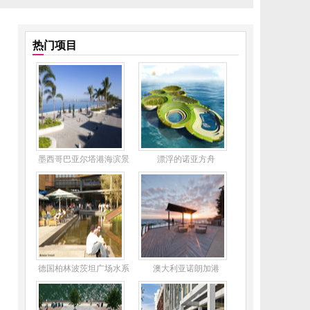
热门项目
墨西哥巴亚尔塔港海滨景
漂浮的诺亚方舟
观
德国柏林波茨坦广场水系
澳大利亚诺朗加港
景观