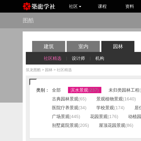
社区
课程
资料
图酷
建筑
室内
园林
社区精选
设计师
机构
|
|
筑龙图酷
>
园林
> 社区精选
类别：
全部
滨水景观
(237)
未归类园林工程
古典园林景观
(65)
景观植物景观
(1640)
医院疗养景观
(34)
学校景观
(174)
居
广场景观
(445)
花园景观
(176)
动植
别墅庭院景观
(205)
屋顶花园景观
(86)