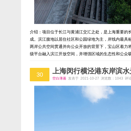
介绍：项目位于长江与黄浦江交汇之处，是上海重要的
成。滨江腹地以居住社区和公园绿地为主，岸线内最具
两岸公共空间贯通并向公众开放的背景下，宝山区着力
级平台融入滨江开放空间，并增强区域的生态性和公众
上海闵行横泾港东岸滨水
30
空白薄暮
发表于 2021-10-27 浏览数：1043 