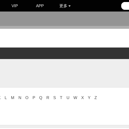
VIP
APP
更多
K
L
M
N
O
P
Q
R
S
T
U
W
X
Y
Z