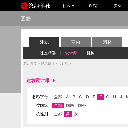
社区
课程
资料
图酷
建筑
室内
园林
社区精选
设计师
机构
|
|
筑龙图酷
>
建筑设计
>
设计师
>F
建筑设计师 - F
名称字母：
全部
A
B
C
D
E
F
G
H
J
按国籍：
全部
国内
国外
按性别：
全部
男
女