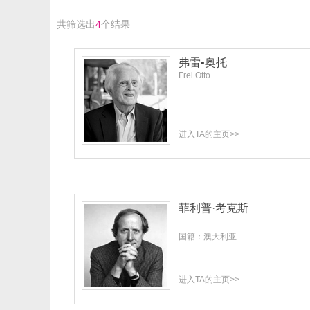
共筛选出
4
个结果
弗雷▪奥托
Frei Otto
进入TA的主页>>
菲利普·考克斯
国籍：澳大利亚
进入TA的主页>>