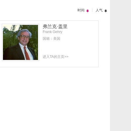
|
时间
人气
弗兰克·盖里
Frank Gehry
国籍：美国
进入TA的主页>>