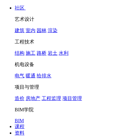
社区
艺术设计
建筑
室内
园林
渲染
工程技术
结构
施工
路桥
岩土
水利
机电设备
电气
暖通
给排水
项目与管理
造价
房地产
工程监理
项目管理
BIM学院
BIM
课程
资料