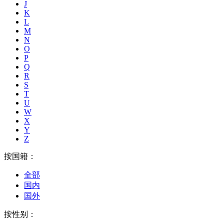
J
K
L
M
N
O
P
Q
R
S
T
U
W
X
Y
Z
按国籍：
全部
国内
国外
按性别：