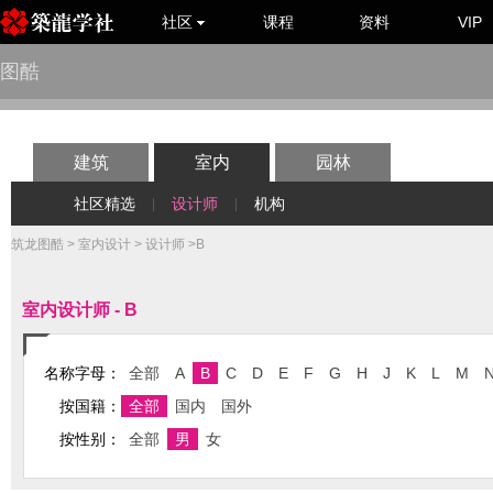
社区
课程
资料
VIP
图酷
建筑
室内
园林
社区精选
设计师
机构
|
|
筑龙图酷
>
室内设计
>
设计师
>B
室内设计师 - B
名称字母：
全部
A
B
C
D
E
F
G
H
J
K
L
M
按国籍：
全部
国内
国外
按性别：
全部
男
女