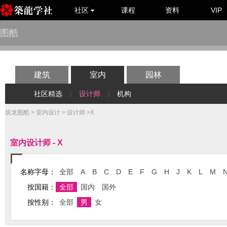
社区
课程
资料
VIP
图酷
建筑
室内
园林
社区精选
设计师
机构
|
|
筑龙图酷
>
室内设计
>
设计师
>X
室内设计师 - X
名称字母：
全部
A
B
C
D
E
F
G
H
J
K
L
M
按国籍：
全部
国内
国外
按性别：
全部
男
女