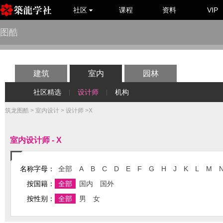
社区
课程
资料
VIP
图酷
建筑
室内
园林
社区精选
设计师
机构
|
|
筑龙图酷
>
室内设计
>
设计师
>X
室内设计师 - X
名称字母：
全部
A
B
C
D
E
F
G
H
J
K
L
M
按国籍：
全部
国内
国外
按性别：
全部
男
女