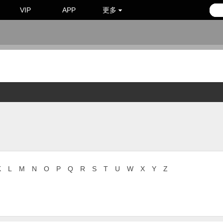
VIP
APP
更多
K
L
M
N
O
P
Q
R
S
T
U
W
X
Y
Z