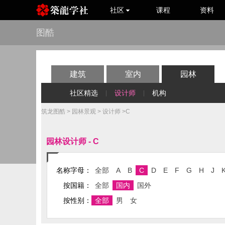
社区
课程
资料
图酷
建筑
室内
园林
社区精选
设计师
机构
|
|
筑龙图酷
>
园林景观
>
设计师
>C
园林设计师 - C
名称字母：
全部
A
B
C
D
E
F
G
H
J
按国籍：
全部
国内
国外
按性别：
全部
男
女