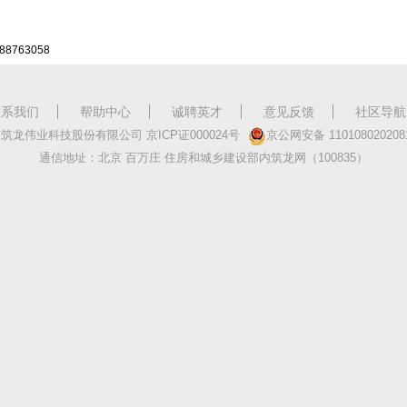
88763058
联系我们
帮助中心
诚聘英才
意见反馈
社区导航
京筑龙伟业科技股份有限公司
京
ICP
证
000024
号
京公网安备
110108020208
通信地址：北京 百万庄 住房和城乡建设部内筑龙网
（100835）