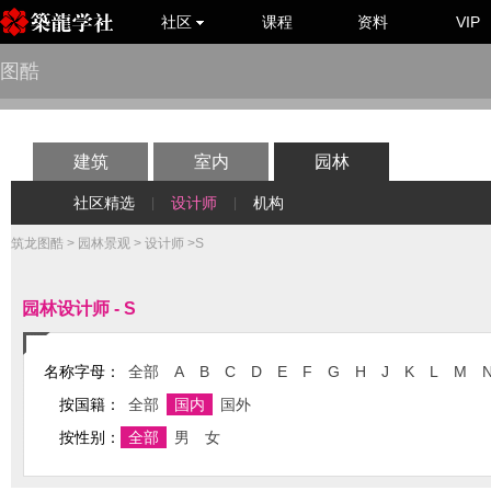
社区
课程
资料
VIP
图酷
建筑
室内
园林
社区精选
设计师
机构
|
|
筑龙图酷
>
园林景观
>
设计师
>S
园林设计师 - S
名称字母：
全部
A
B
C
D
E
F
G
H
J
K
L
M
按国籍：
全部
国内
国外
按性别：
全部
男
女