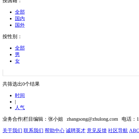
按国籍：
全部
国内
国外
按性别：
全部
男
女
共筛选出
0
个结果
时间
|
人气
业务合作|栏目编辑：张小姐 zhangsong@zhulong.com 电话：13
关于我们
联系我们
帮助中心
诚聘英才
意见反馈
社区导航
ABO