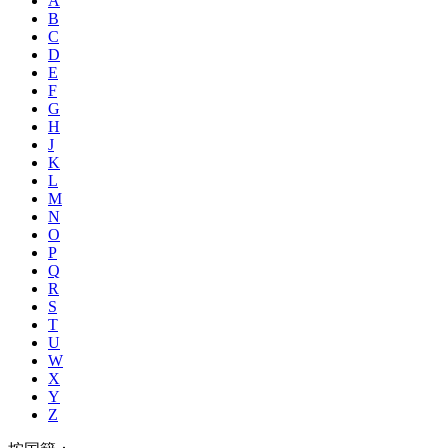
A
B
C
D
E
F
G
H
J
K
L
M
N
O
P
Q
R
S
T
U
W
X
Y
Z