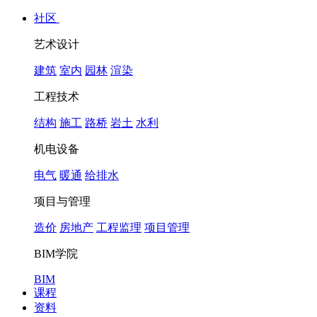
社区
艺术设计
建筑
室内
园林
渲染
工程技术
结构
施工
路桥
岩土
水利
机电设备
电气
暖通
给排水
项目与管理
造价
房地产
工程监理
项目管理
BIM学院
BIM
课程
资料