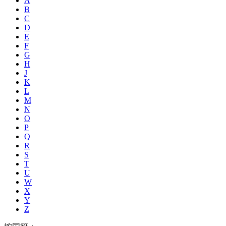
A
B
C
D
E
F
G
H
J
K
L
M
N
O
P
Q
R
S
T
U
W
X
Y
Z