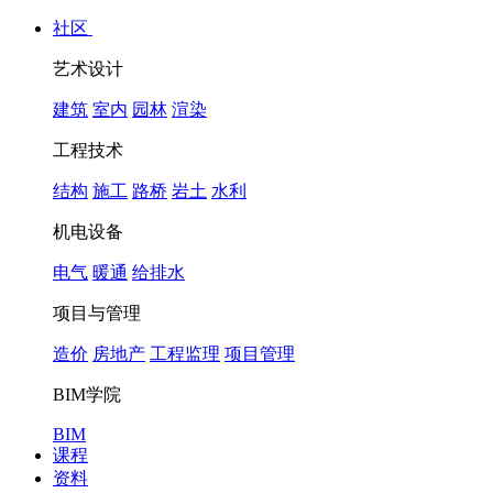
社区
艺术设计
建筑
室内
园林
渲染
工程技术
结构
施工
路桥
岩土
水利
机电设备
电气
暖通
给排水
项目与管理
造价
房地产
工程监理
项目管理
BIM学院
BIM
课程
资料