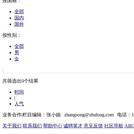
按国籍：
全部
国内
国外
按性别：
全部
男
女
共筛选出
0
个结果
时间
|
人气
业务合作|栏目编辑：张小姐 zhangsong@zhulong.com 电话：13
关于我们
联系我们
帮助中心
诚聘英才
意见反馈
社区导航
ABO