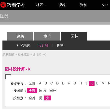
社区
课程
资料
VIP
图酷
建筑
室内
园林
社区精选
设计师
机构
|
|
筑龙图酷
>
园林景观
>
设计师
>K
园林设计师 - K
名称字母：
全部
A
B
C
D
E
F
G
H
J
K
L
M
按国籍：
全部
国内
国外
按性别：
全部
男
女