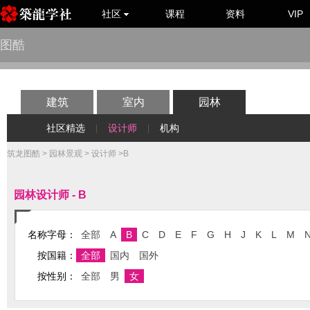
社区
课程
资料
VIP
图酷
建筑
室内
园林
社区精选
设计师
机构
|
|
筑龙图酷
>
园林景观
>
设计师
>B
园林设计师 - B
名称字母：
全部
A
B
C
D
E
F
G
H
J
K
L
M
按国籍：
全部
国内
国外
按性别：
全部
男
女