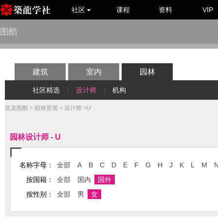
社区
课程
资料
VIP
图酷
建筑
室内
园林
社区精选
设计师
机构
|
|
筑龙图酷
>
园林景观
>
设计师
>U
园林设计师 - U
名称字母：
全部
A
B
C
D
E
F
G
H
J
K
L
M
按国籍：
全部
国内
国外
按性别：
全部
男
女