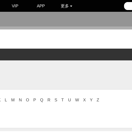
VIP
APP
更多
K
L
M
N
O
P
Q
R
S
T
U
W
X
Y
Z