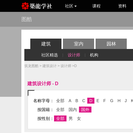
社区
课程
资料
图酷
建筑
室内
园林
社区精选
设计师
机构
|
|
筑龙图酷
>
建筑设计
>
设计师
>D
建筑设计师 - D
名称字母：
全部
A
B
C
D
E
F
G
H
J
按国籍：
全部
国内
国外
按性别：
全部
男
女