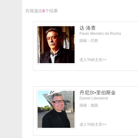
共筛选出
6
个结果
达·洛查
Paulo Mendes da Rocha
国籍：巴西
进入TA的主页>>
丹尼尔•里伯斯金
Daniel Libeskind
国籍：德国
进入TA的主页>>