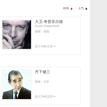
|
时间
人气
大卫·奇普菲尔德
David Chipperfield
国籍：英国
进入TA的主页>>
丹下健三
国籍：日本
进入TA的主页>>