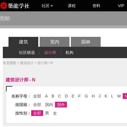
社区
课程
资料
VIP
图酷
建筑
室内
园林
社区精选
设计师
机构
|
|
筑龙图酷
>
建筑设计
>
设计师
>N
建筑设计师 - N
名称字母：
全部
A
B
C
D
E
F
G
H
J
K
L
M
按国籍：
全部
国内
国外
按性别：
全部
男
女