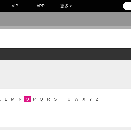
VIP
APP
更多
K
L
M
N
O
P
Q
R
S
T
U
W
X
Y
Z