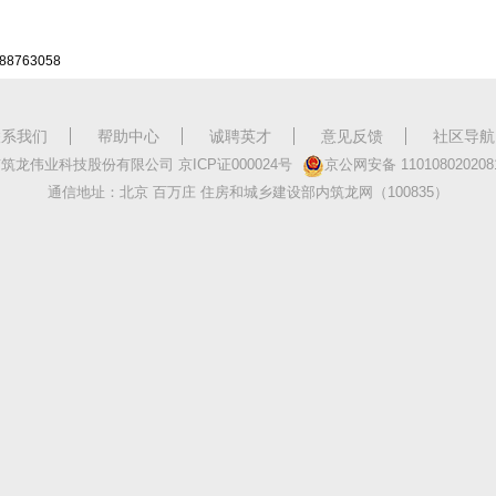
88763058
联系我们
帮助中心
诚聘英才
意见反馈
社区导航
京筑龙伟业科技股份有限公司
京
ICP
证
000024
号
京公网安备
110108020208
通信地址：北京 百万庄 住房和城乡建设部内筑龙网
（100835）