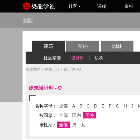
社区
课程
资料
图酷
建筑
室内
园林
社区精选
设计师
机构
|
|
筑龙图酷
>
建筑设计
>
设计师
>O
建筑设计师 - O
名称字母：
全部
A
B
C
D
E
F
G
H
J
按国籍：
全部
国内
国外
按性别：
全部
男
女