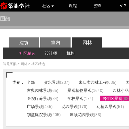
社区
课程
资料
VIP
图酷
建筑
室内
园林
社区精选
设计师
机构
|
|
筑龙图酷
>
园林
> 社区精选
类别：
全部
滨水景观
(237)
未归类园林工程
(635)
古典园林景观
(65)
景观植物景观
(1640)
园林小品
医院疗养景观
(34)
学校景观
(174)
居住区景观
(82
广场景观
(445)
花园景观
(176)
动植园景观
(51)
别墅庭院景观
(205)
屋顶花园景观
(86)