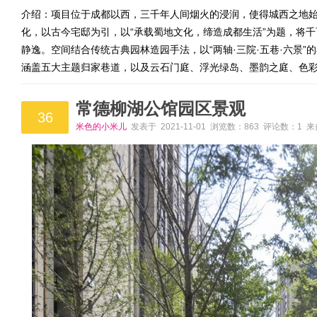
介绍：项目位于成都以西，三千年人间烟火的浸润，使得城西之地
化，以古今宅邸为引，以“承载蜀地文化，缔造成都生活”为题，将
静逸。空间结合传统古典园林造园手法，以“两轴·三院·五巷·六景
涵盖五大主题归家巷道，以及云石门庭、浮光绿岛、墨韵之庭、色
常德柳湖公馆园区景观
36
米色的小米儿
发表于 2021-11-01 浏览数：863 评论数：1 