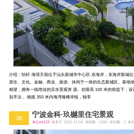
介绍：怡轩·海璟天翡位于汕头新城市中心区-东海岸，东海岸新城
居住、文化、金融、商业、旅游、休闲于一体的生态新城区。基地地块
相望，拥有一线绝佳的滨水景观资 源。在限高 100 米的前提下，设
划手法， 独揽 350 米内海湾臻稀岸线，独享
宁波金科·玖樾里住宅景观
36
木心oo123
发表于 2021-11-04 浏览数：1291 评论数：1 来