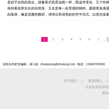
是趋于自然的表达，就像英式风景油画一样，既追求变化、又个性
保持着花草生长的自然美、又在意每一处景观的独特。圆形喷泉潺
由落体，像是优雅的舞蹈，演绎出和谐美妙的空中仪式。以英伦皇
1
2
3
4
5
6
7
...
业务合作|栏目编辑：张小姐 zhangsong@zhulong.com 电话：13488763058
关于我们
联系我们
北京筑龙伟业科
通信