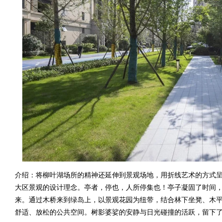
介绍：将柳叶湖场所的精神还延伸到景观场地，用折线艺术的方式
大区景观的设计理念。亭者，停也，人所停集也！亭子凝固了时间
来。通过木桥来到绿岛上，以景观花园为纽带，结合林下坐凳、木
舒适、放松的公共空间。树影婆娑的安静与日光碰撞的活跃，留下