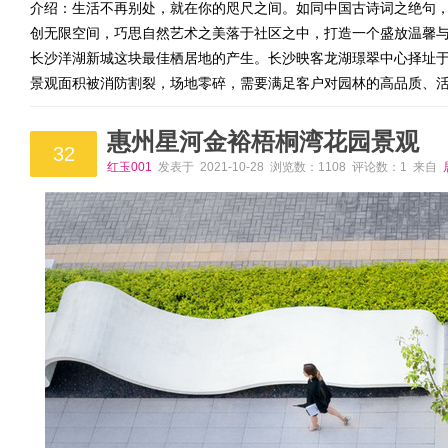
介绍：生活不再别处，就在你的咫尺之间。如同中国古诗词之绝句
创无限空间，巧思自然艺术之美落于社区之中，打造一个盛放温馨
长沙洋湖新城这块最佳栖居地的产生。长沙映客龙湖璟翠中心择址于
景观面积被消防割裂，场地零碎，需要满足客户对园林的高品质、
惠州星河金裕梧桐湾花园景观
32
红玉001
发表于 2021-10-28 浏览数：1108 评论数：1 来自