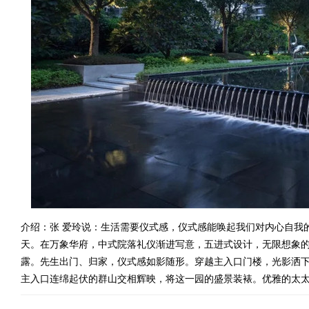
介绍：张 爱玲说：生活需要仪式感，仪式感能唤起我们对内心自我
天。在万象华府，中式院落礼仪渐进写意，五进式设计，无限想象的
露。先生出门、归家，仪式感如影随形。穿越主入口门楼，光影洒
主入口连绵起伏的群山交相辉映，将这一园的盛景装裱。优雅的太