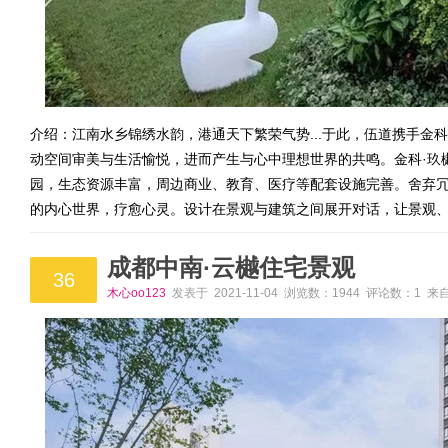
介绍：江南水乡锦绣水韵，港通天下繁荣气势...于此，伍道携手金
动空间审美与生活愉悦，进而产生与心中理想世界的共鸣。金科·玖
园，生态资源丰富，周边商业、教育、医疗等配套设施完善。舍弃
的内心世界，疗愈心灵。设计在景观与建筑之间展开对话，让景观
成都中南·云樾住宅景观
36
木心oo123
发表于 2021-11-04 浏览数：1944 评论数：1 来