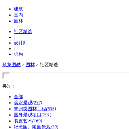
建筑
室内
园林
社区精选
|
设计师
|
机构
筑龙图酷
>
园林
> 社区精选
类别：
全部
滨水景观
(237)
未归类园林工程
(635)
国外景观项目
(291)
装置艺术
(169)
纪念园、陵园景观
(39)