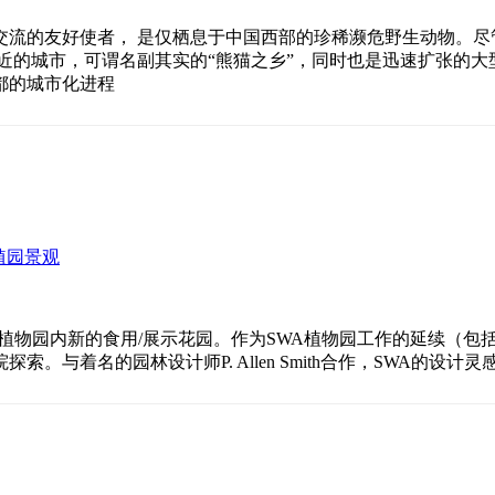
交流的友好使者， 是仅栖息于中国西部的珍稀濒危野生动物。尽
地最近的城市，可谓名副其实的“熊猫之乡”，同时也是迅速扩张的
都的城市化进程
植园景观
斯植物园内新的食用/展示花园。作为SWA植物园工作的延续（包括Red Map
。与着名的园林设计师P. Allen Smith合作，SWA的