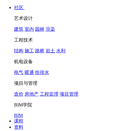
社区
艺术设计
建筑
室内
园林
渲染
工程技术
结构
施工
路桥
岩土
水利
机电设备
电气
暖通
给排水
项目与管理
造价
房地产
工程监理
项目管理
BIM学院
BIM
课程
资料