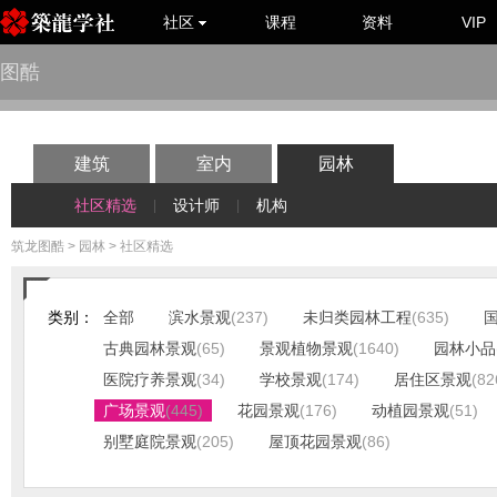
社区
课程
资料
VIP
图酷
建筑
室内
园林
社区精选
设计师
机构
|
|
筑龙图酷
>
园林
> 社区精选
类别：
全部
滨水景观
(237)
未归类园林工程
(635)
古典园林景观
(65)
景观植物景观
(1640)
园林小品
医院疗养景观
(34)
学校景观
(174)
居住区景观
(82
广场景观
(445)
花园景观
(176)
动植园景观
(51)
别墅庭院景观
(205)
屋顶花园景观
(86)