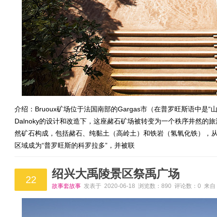
介绍：Bruoux矿场位于法国南部的Gargas市（在普罗旺斯语中是“山”
Dalnoky的设计和改造下，这座赭石矿场被转变为一个秩序井然
然矿石构成，包括赭石、纯黏土（高岭土）和铁岩（氢氧化铁），
区域成为“普罗旺斯的科罗拉多”，并被联
绍兴大禹陵景区祭禹广场
22
故事套故事
发表于 2020-06-18 浏览数：890 评论数：0 来