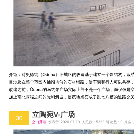
介绍：对奥德纳（Odena）旧城区的改造基于建立一个新结构，
目涉及在整个范围内铺砌均匀的石材铺路，使车辆和行人可以共存
改建之前，Ódena的马约尔广场实际上并不是一个广场，而仅仅
加上南北两端之间的陡峭斜坡，使该地点变成了乱七八糟的道路交
立陶宛V-广场
30
空白薄暮
发表于 2020-07-10 浏览数：5332 评论数：0 来自