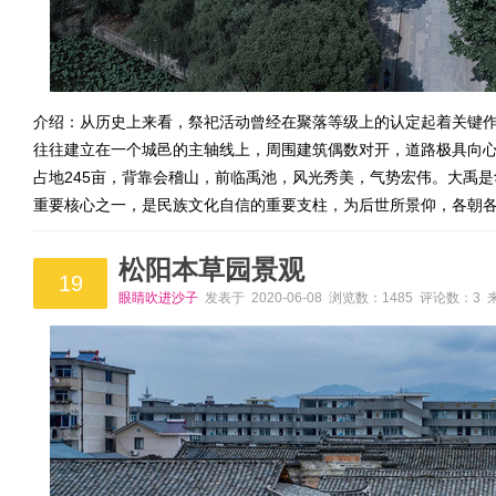
介绍：从历史上来看，祭祀活动曾经在聚落等级上的认定起着关键
往往建立在一个城邑的主轴线上，周围建筑偶数对开，道路极具向
占地245亩，背靠会稽山，前临禹池，风光秀美，气势宏伟。大禹
重要核心之一，是民族文化自信的重要支柱，为后世所景仰，各朝
松阳本草园景观
19
眼睛吹进沙子
发表于 2020-06-08 浏览数：1485 评论数：3