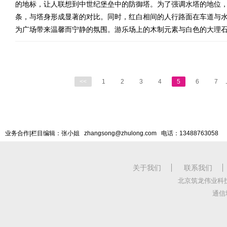
的地标，让人联想到中世纪堡垒中的防御塔。为了强调水塔的地位
条，与塔身形成显著的对比。同时，红白相间的人行路面在车道与
为广场带来温馨而宁静的氛围。游乐场上的木制元素与白色的大理
<<
1
2
3
4
5
6
7
.
业务合作|栏目编辑：张小姐 zhangsong@zhulong.com 电话：13488763058
关于我们
联系我们
北京筑龙伟业科
通信