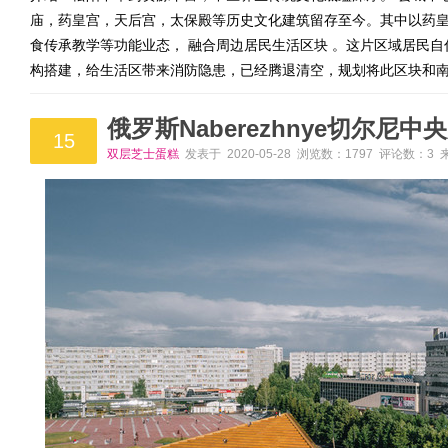
庙，药皇宫，天后宫，太保殿等历史文化建筑留存至今。其中以药
食传承教学等功能业态， 融合周边居民生活区块 。这片区域居民自
构搭建，给生活区带来消防隐患，已经腾退清空，规划将此区块和
俄罗斯Naberezhnye切尔尼中
15
双层芝士蛋糕
发表于 2020-05-28 浏览数：1797 评论数：3