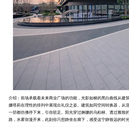
介绍：前场承载着未来商业广场的功能，光影如梭的黑白曲线从建
娜塔莉在理性的排列中展现出礼仪之姿。建筑如同空间转换器，从
一切都仿佛停下来，引你驻足。阳光穿过婀娜的乌桕林、透过雅致
路，水雾弥漫开来，此刻你只想静坐在廊下，感受这宁静致远的时