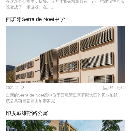
在这座办公楼里，折叠、立方体和砖块组合在一起，把建设性的实
验变成了一场游戏。在…...
西班牙Serra de Noet中学
2021-11-12
36
1
全新的Serra de Noet高中位于西班牙巴塞罗那大区的贝尔加镇，
该公共项目竞赛由加泰罗尼...
印度戴维斯路公寓