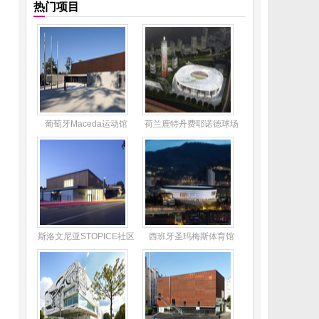
热门项目
葡萄牙Maceda运动馆
荷兰鹿特丹费耶诺德球场
斯洛文尼亚STOPICE社区
西班牙圣玛梅斯体育馆
体育中心