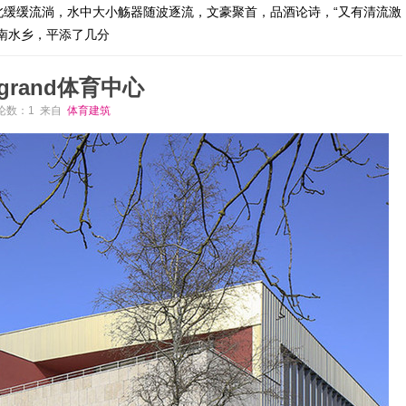
北缓缓流淌，水中大小觞器随波逐流，文豪聚首，品酒论诗，“又有清流激
南水乡，平添了几分
llagrand体育中心
 评论数：1 来自
体育建筑