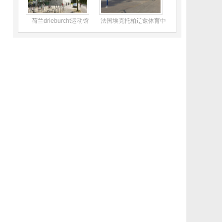
荷兰drieburcht运动馆
法国埃克托柏辽兹体育中
心