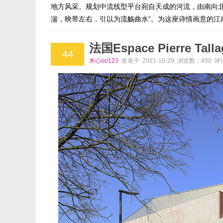
地方风采。规划中流线型平台宛自天成的河流，由南向
湍，映带左右，引以为流觞曲水”。为这座诗情画意的江
法国Espace Pierre Ta
44
木心oo123
发表于 2021-10-29 浏览数：450