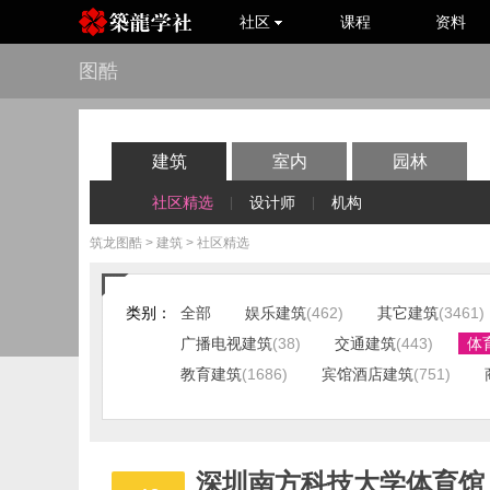
社区
课程
资料
图酷
建筑
室内
园林
社区精选
设计师
机构
|
|
筑龙图酷
>
建筑
> 社区精选
类别：
全部
娱乐建筑
(462)
其它建筑
(3461)
广播电视建筑
(38)
交通建筑
(443)
体
教育建筑
(1686)
宾馆酒店建筑
(751)
深圳南方科技大学体育馆