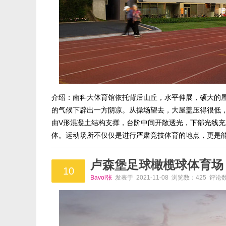
介绍：南科大体育馆依托背后山丘，水平伸展，硕大的
的气候下辟出一方阴凉。从操场望去，大屋盖压得很低
由V形混凝土结构支撑，台阶中间开敞透光，下部光线充
体。运动场所不仅仅是进行严肃竞技体育的地点，更是
卢森堡足球橄榄球体育场
10
Bavol张
发表于 2021-11-08 浏览数：425 评