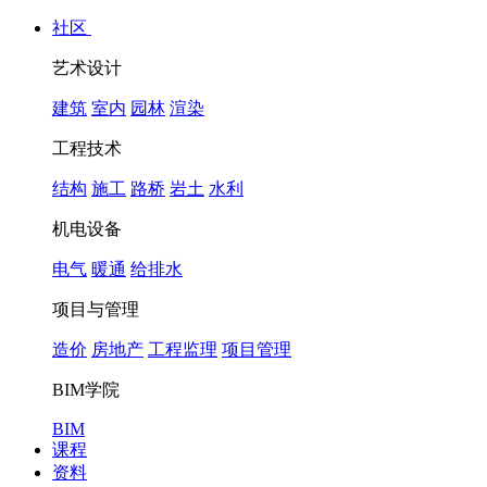
社区
艺术设计
建筑
室内
园林
渲染
工程技术
结构
施工
路桥
岩土
水利
机电设备
电气
暖通
给排水
项目与管理
造价
房地产
工程监理
项目管理
BIM学院
BIM
课程
资料