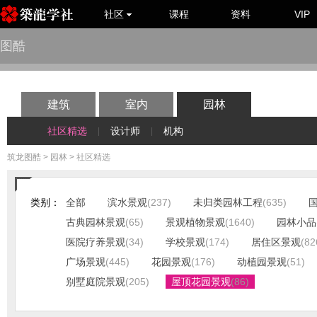
社区
课程
资料
VIP
图酷
建筑
室内
园林
社区精选
设计师
机构
|
|
筑龙图酷
>
园林
> 社区精选
类别：
全部
滨水景观
(237)
未归类园林工程
(635)
古典园林景观
(65)
景观植物景观
(1640)
园林小品
医院疗养景观
(34)
学校景观
(174)
居住区景观
(82
广场景观
(445)
花园景观
(176)
动植园景观
(51)
别墅庭院景观
(205)
屋顶花园景观
(86)