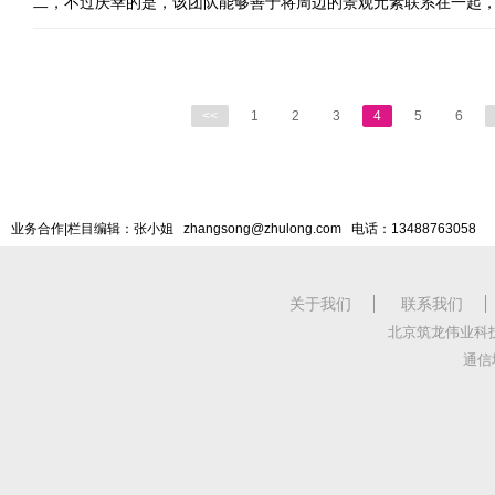
二，不过庆幸的是，该团队能够善于将周边的景观元素联系在一起
<<
1
2
3
4
5
6
业务合作|栏目编辑：张小姐 zhangsong@zhulong.com 电话：13488763058
关于我们
联系我们
北京筑龙伟业科
通信