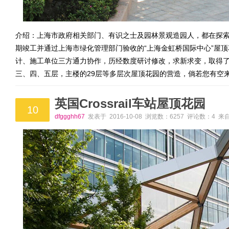
介绍：上海市政府相关部门、有识之士及园林景观造园人，都在探
期竣工并通过上海市绿化管理部门验收的“上海金虹桥国际中心”屋
计、施工单位三方通力协作，历经数度研讨修改，求新求变，取得
三、四、五层，主楼的29层等多层次屋顶花园的营造，倘若您有空
英国Crossrail车站屋顶花园
10
dfggghh67
发表于 2016-10-08 浏览数：6257 评论数：4 来