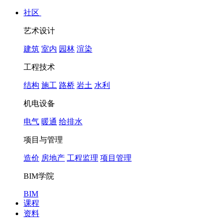
社区
艺术设计
建筑
室内
园林
渲染
工程技术
结构
施工
路桥
岩土
水利
机电设备
电气
暖通
给排水
项目与管理
造价
房地产
工程监理
项目管理
BIM学院
BIM
课程
资料