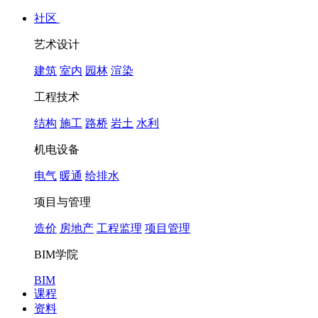
社区
艺术设计
建筑
室内
园林
渲染
工程技术
结构
施工
路桥
岩土
水利
机电设备
电气
暖通
给排水
项目与管理
造价
房地产
工程监理
项目管理
BIM学院
BIM
课程
资料