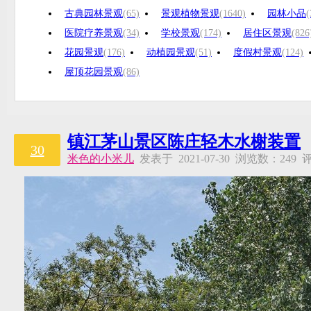
古典园林景观
(65)
景观植物景观
(1640)
园林小品
(
医院疗养景观
(34)
学校景观
(174)
居住区景观
(826
花园景观
(176)
动植园景观
(51)
度假村景观
(124)
屋顶花园景观
(86)
镇江茅山景区陈庄轻木水榭装置
30
米色的小米儿
发表于 2021-07-30 浏览数：24