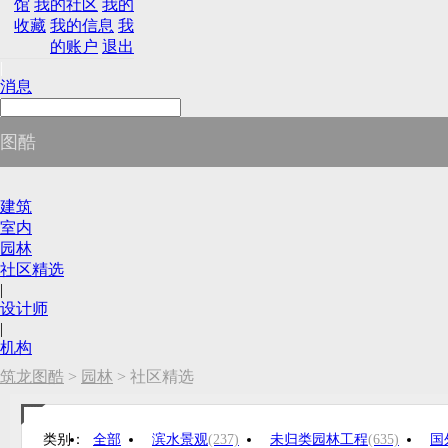
馆
我的社区
我的
收藏
我的信息
我
的账户
退出
|
消息
图酷
建筑
室内
园林
社区精选
|
设计师
|
机构
筑龙图酷
>
园林
> 社区精选
类别：
全部
滨水景观
(237)
未归类园林工程
(635)
国