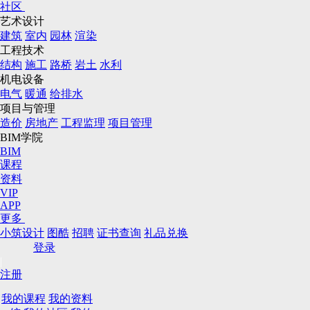
社区
艺术设计
建筑
室内
园林
渲染
工程技术
结构
施工
路桥
岩土
水利
机电设备
电气
暖通
给排水
项目与管理
造价
房地产
工程监理
项目管理
BIM学院
BIM
课程
资料
VIP
APP
更多
小筑设计
图酷
招聘
证书查询
礼品兑换
登录
|
注册
我的课程
我的资料