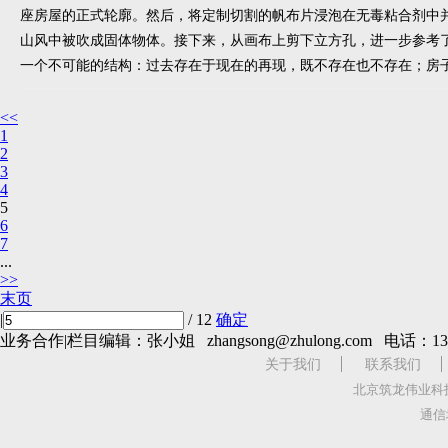
座房屋的正式轮廓。然后，将定制切割的帆布片浸泡在无毒粘合剂中
山风中被吹成固体物体。接下来，从画布上剪下立方孔，进一步参考
一个不可能的结构：过去存在于现在的再现，既不存在也不存在；房
<<
1
2
3
4
5
6
7
...
>>
末页
|
/ 12
确定
业务合作|栏目编辑：张小姐 zhangsong@zhulong.com 电话：134
关于我们
联系我们
北京筑龙伟业科
通信